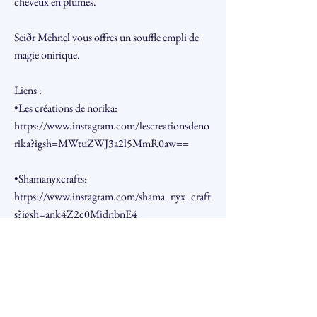
cheveux en plumes.
Seiðr Mëhnel vous offres un souffle empli de
magie onirique.
Liens :
•Les créations de norika:
https://www.instagram.com/lescreationsdeno
rika?igsh=MWtuZWJ3a2l5MmR0aw==
•Shamanyxcrafts:
https://www.instagram.com/shama_nyx_craft
s?igsh=ank4Z2c0MjdnbnE4
•Rêve Lucide
https://www.instagram.com/reve_lucide__?
igsh=OGdzZGhkeHJ6dGN2