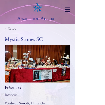
Association Arcana
< Retour
Mystic Stones SC
Présent·e :
Intérieur
Vendredi, Samedi, Dimanche