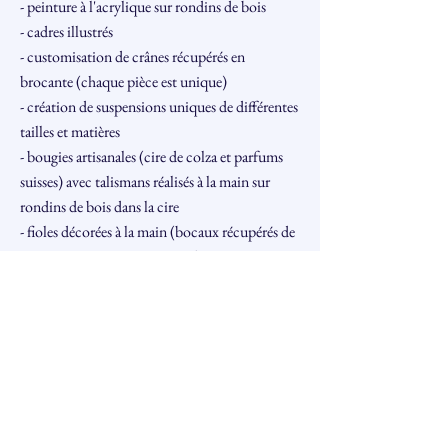
- peinture à l'acrylique sur rondins de bois
- cadres illustrés
- customisation de crânes récupérés en
brocante (chaque pièce est unique)
- création de suspensions uniques de différentes
tailles et matières
- bougies artisanales (cire de colza et parfums
suisses) avec talismans réalisés à la main sur
rondins de bois dans la cire
- fioles décorées à la main (bocaux récupérés de
type pesto, sauce tomates, etc)
- grimoires décorés à la main (avec bijoux issus
de la seconde main, cristaux)
- miroirs décorés et lumineux (petits
champignons, cristaux)
Liens :
https://www.instagram.com/topazie_atelier/