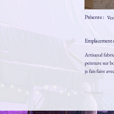
Présent·e :
Ven
Emplacement d
Artisanal fabri
peinture sur bo
je fais faire ave
Précédent