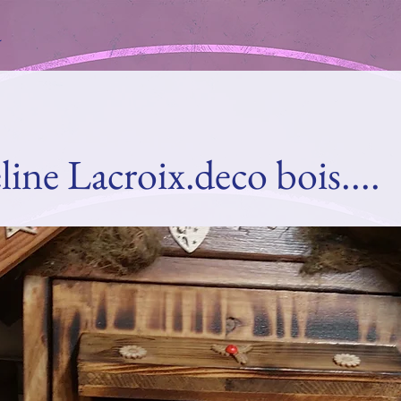
a
line Lacroix.deco bois....