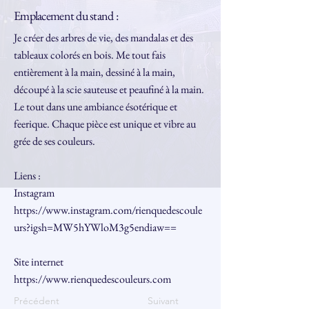
Emplacement du stand :
Je créer des arbres de vie, des mandalas et des
tableaux colorés en bois. Me tout fais
entièrement à la main, dessiné à la main,
découpé à la scie sauteuse et peaufiné à la main.
Le tout dans une ambiance ésotérique et
feerique. Chaque pièce est unique et vibre au
grée de ses couleurs.
Liens :
Instagram
https://www.instagram.com/rienquedescoule
urs?igsh=MW5hYWloM3g5endiaw==
Site internet
https://www.rienquedescouleurs.com
Précédent
Suivant