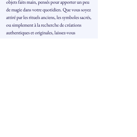
objets faits main, pensés pour apporter un peu
de magie dans votre quotidien. Que vous soyez
attiré par les rituels anciens, les symboles sacrés,
ou simplement à la recherche de créations
authentiques et originales, laissez-vous
transporter dans un univers où chaque pièce
raconte une histoire.
Liens :
https://www.facebook.com/share/19vDHm
W1fS/
Instagram: echoppeavalon
Précédent
Suivant
Association Arcana
info@arcanafestival.ch