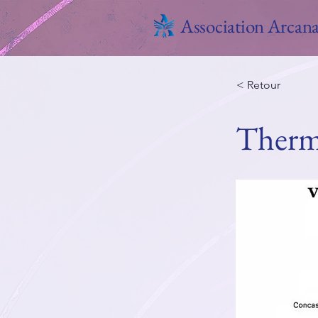
Association Arcan
< Retour
Ther