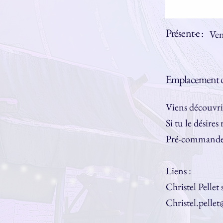
Présent·e :
Ven
Emplacement d
Viens découvri
Si tu le désire
Pré-commande 
Liens :
Christel Pellet
Christel.pelle