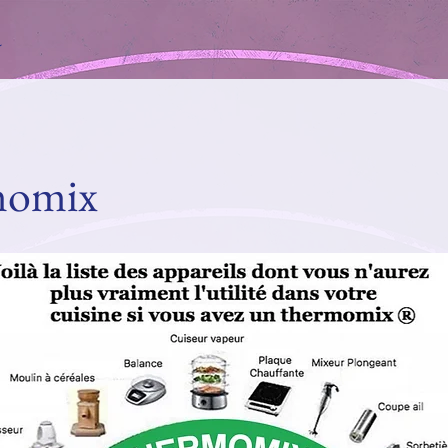
a
momix