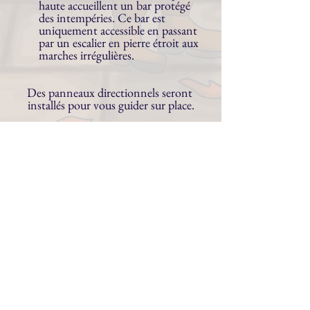
haute accueillent un bar protégé 
des intempéries. Ce bar est 
uniquement accessible en passant 
par un escalier en pierre étroit aux 
marches irrégulières.
Des panneaux directionnels seront 
installés pour vous guider sur place.
Devenez 
exposant·e·s
Que vous ayez déjà participé à l'un des 
événements d'Arcana ou pas, n'hésitez 
pas à remplir le formulaire d'inscription 