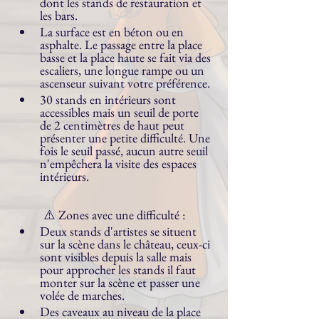
dont les stands de restauration et 
les bars.
La surface est en béton ou en 
asphalte. Le passage entre la place 
basse et la place haute se fait via des 
escaliers, une longue rampe ou un 
ascenseur suivant votre préférence.
30 stands en intérieurs sont 
accessibles mais un seuil de porte 
de 2 centimètres de haut peut 
présenter une petite difficulté. Une 
fois le seuil passé, aucun autre seuil 
n'empêchera la visite des espaces 
intérieurs.
⚠️ Zones avec une difficulté :
Deux stands d'artistes se situent 
sur la scène dans le château, ceux-ci 
sont visibles depuis la salle mais 
pour approcher les stands il faut 
monter sur la scène et passer une 
volée de marches.
Des caveaux au niveau de la place 