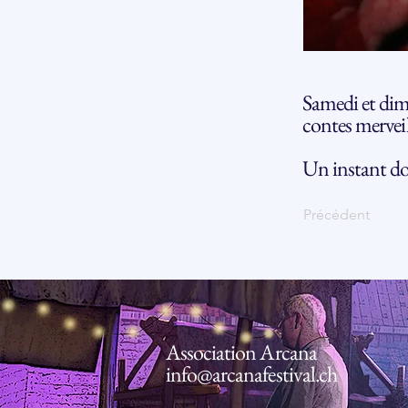
Samedi et dim
contes merveil
Un instant do
Précédent
Association Arcana
info@arcanafestival.ch