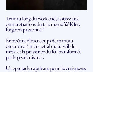
Tout au long du week-end, assistez aux
démonstrations du talentueux Ya'K fer,
forgeron passionné !
Entre étincelles et coups de marteau,
découvrez l’art ancestral du travail du
métal et la puissance du feu transformée
par le geste artisanal.
Un spectacle captivant pour les curieux·ses
de tous âges !
Précédent
Suivant
Association Arcana
info@arcanafestival.ch